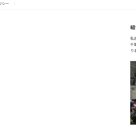
2023年9月12日
リシー
組
私
千
り