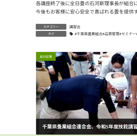
各講座終了後に全日畳の石河新理事長が組合
今後もお客様に安心安全で喜ばれる畳を提供
講習会
カテゴリー
#千葉県畳業組合#品質管理#セミナー
タグ
前の記事
千葉県畳業組合連合会、令和5年度技能講