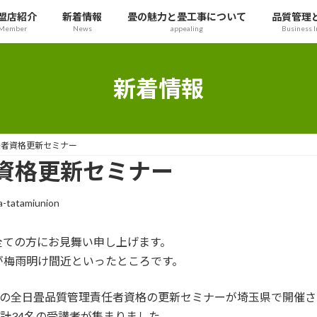
盟店紹介
新着情報
畳の魅力と畳工事について
品質管理
Member
News
appealing
Business I
新着情報
任者資格更新セミナー
資格更新セミナー
a-tatamiunion
全ての方にお見舞い申し上げます。
が梅雨明け間近といったところです。
同の全日畳品質管理責任者資格の更新セミナーが埼玉県で開催さ
合計34名の受講者が集まりました。