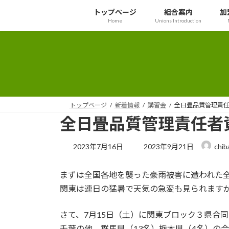
コ
ナ
トップページ
組合案内
加
ン
ビ
Home
Unions Introduction
テ
ゲ
ン
ー
ツ
シ
へ
ョ
ス
ン
キ
に
ッ
移
トップページ
新着情報
講習会
全日畳品質管理責
プ
動
全日畳品質管理責任者
最
2023年7月16日
2023年9月21日
chib
終
更
まずは全国各地を襲った豪雨被害に遭われた
新
日
関東は連日の猛暑で天気の急変も見られます
時
:
さて、7月15日（土）に関東ブロック３県合
千葉の他、群馬県（13名）栃木県（4名）の