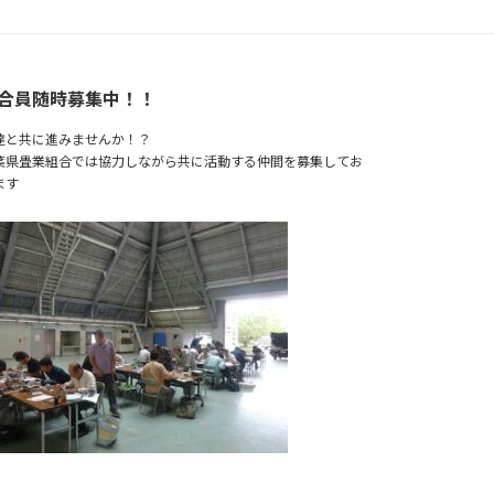
合員随時募集中！！
達と共に進みませんか！？
葉県畳業組合では協力しながら共に活動する仲間を募集してお
ます