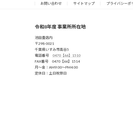
2023年6月23日
お問い合わせ
サイトマップ
プライバシーポ
令和8年度 事業所所在地
池田畳店内
〒298-0021
千葉県いすみ市高谷5
電話番号
0470【66】1510
FAX番号 0470【66】1514
月～金：AM9:00～PM4:00
定休日：土日祝祭日