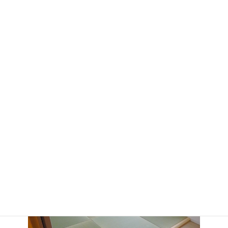
日本人が生み出した世界で類を見ない優れた敷物の【畳】は板の
間には無い魅力あふれる敷物です。
洋間全体に敷き詰めたり洋間の一部に置き畳を敷く事で寒くて硬
かったデメリットが改善されます。
和室に拘らずどこでも敷ける畳。
イ草や稲わらで出来ている本畳が性能的には沢山のメリットがあ
りますが現在は樹脂表、和紙表、塩ビレザーなど素材や色、デザ
インなど多種多様に有りますのでお客様のニーズやご希望に合わ
せ自分好みの快適な畳を楽しむ事が出来ます。