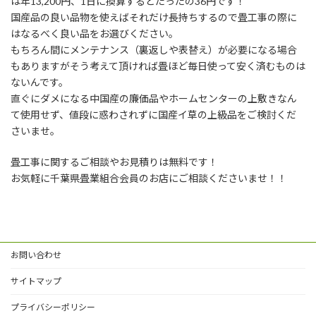
は年13,200円、1日に換算するとたったの36円です！
国産品の良い品物を使えばそれだけ長持ちするので畳工事の際に
はなるべく良い品をお選びください。
もちろん間にメンテナンス（裏返しや表替え）が必要になる場合
もありますがそう考えて頂ければ畳ほど毎日使って安く済むものは
ないんです。
直ぐにダメになる中国産の廉価品やホームセンターの上敷きなん
て使用せず、値段に惑わされずに国産イ草の上級品をご検討くだ
さいませ。
畳工事に関するご相談やお見積りは無料です！
お気軽に千葉県畳業組合会員のお店にご相談くださいませ！！
お問い合わせ
サイトマップ
プライバシーポリシー