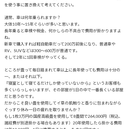
を使う事に置き換えて考えてください。
通常、車は何年乗られますか？
大体10年～15年ぐらいが多いと思います。
長年乗ると車検や税金、何かしらの不具合で費用が掛かりますよ
ね。
新車で購入すれば軽自動車だって200万前後になり、普通車や
RV、SUVなどは300～600万が普通です。
そして2年に1回車検がやってくる。
ところが畳って毎日踏まれて車以上に長年使っても費用は十分の
一、またはそれ以下。
『寝室として寝てるだけしか使っていないから』というお客様も
多くいらっしゃいますが、その部屋が1日の中で一番長くいる部屋
だと思うのです。
だからこそ良い畳を使用してイ草の肌触りと香りに包まれながら
ぐっすり休み一日の疲れを取りませんか？
もし1枚3万円の国産高級畳を使用して8畳間で264,000円（税込、
諸経費が別途掛かる場合もあります）20年使用したら掛かる費用