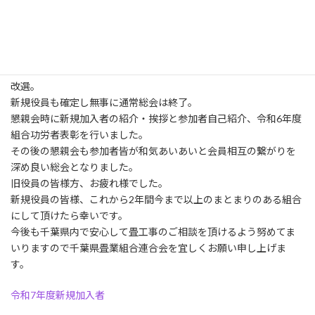
昨年から1名退会され今年は新たに1名が新規加入。
昨年度と変わらず43名でのスタートとなりました。
各議題の承認を頂き今年度の指針を決め、最後に2年に一度の役員
改選。
新規役員も確定し無事に通常総会は終了。
懇親会時に新規加入者の紹介・挨拶と参加者自己紹介、令和6年度
組合功労者表彰を行いました。
その後の懇親会も参加者皆が和気あいあいと会員相互の繋がりを
深め良い総会となりました。
旧役員の皆様方、お疲れ様でした。
新規役員の皆様、これから2年間今まで以上のまとまりのある組合
にして頂けたら幸いです。
今後も千葉県内で安心して畳工事のご相談を頂けるよう努めてま
いりますので千葉県畳業組合連合会を宜しくお願い申し上げま
す。
令和7年度新規加入者