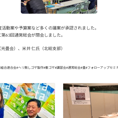
度活動案や予算案など多くの議案が承認されました。
第63回通常総会が閉会しました。
（光畳会）、米井 仁氏（北総支部）
組合連合会#ヘリ無しゴザ製作#敷ゴザ#講習会#通常総会#畳#フォローアップセミ