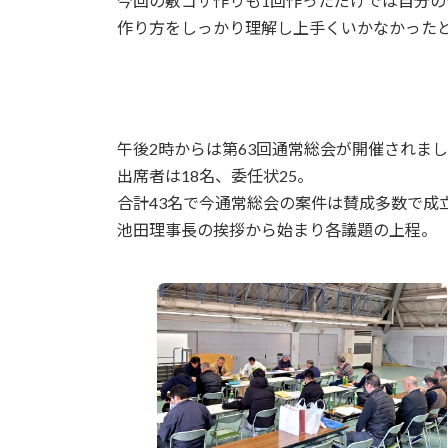
今回の敷ゴザ作りも1回作っただけでは自分
作り方をしっかり理解し上手くいかなかった
午後2時からは第63回通常総会が開催されま
出席者は18名、委任状25。
合計43名で今通常総会の案件は賛成多数で成
池田理事長の挨拶から始まり各議題の上程。