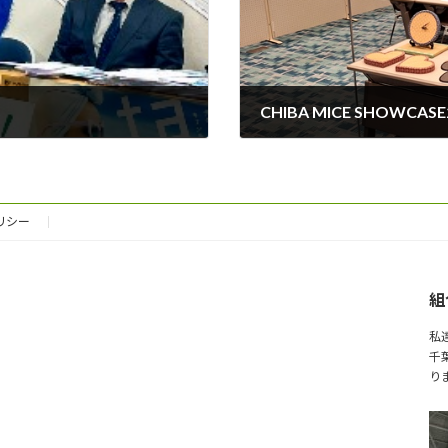
CHIBA MICE SHOWCA
2026年3月1日
リシー
組
私
千
り