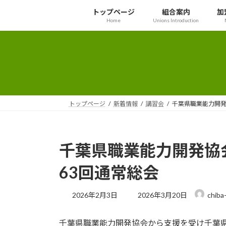
コ
ナ
トップページ
組合案内
加
ン
ビ
Home
Unions Introduction
テ
ゲ
ン
ー
ツ
シ
へ
ョ
ス
ン
キ
に
ッ
移
トップページ
新着情報
講習会
千葉県職業能力開発
プ
動
千葉県職業能力開発協
63回通常総会
最
2026年2月3日
2026年3月20日
chiba
終
更
千葉県職業能力開発協会から支援を受け千葉県
新