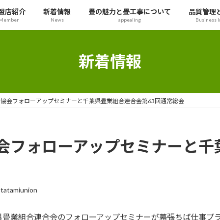
盟店紹介
新着情報
畳の魅力と畳工事について
品質管理
Member
News
appealing
Business I
新着情報
協会フォローアップセミナーと千葉県畳業組合連合会第63回通常総会
会フォローアップセミナーと千
-tatamiunion
畳業組合連合会のフォローアップセミナーが幕張ちば仕事プラ