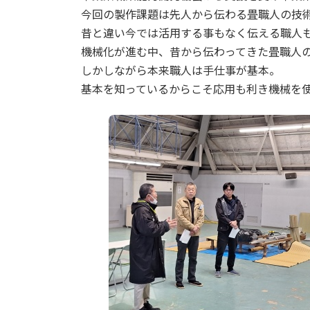
日
今回の製作課題は先人から伝わる畳職人の技
時
昔と違い今では活用する事もなく伝える職人
:
機械化が進む中、昔から伝わってきた畳職人
しかしながら本来職人は手仕事が基本。
基本を知っているからこそ応用も利き機械を