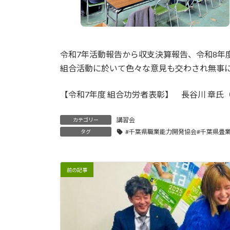
令和7年活動報告から収支決算報告、令和8年
組合活動に於いて色々な意見も交わされ無事に
【令和7年度 組合功労者表彰】 長谷川 章氏
講習会
カテゴリー
#千葉県職業能力開発協会#千葉県畳業
タグ
前の記事