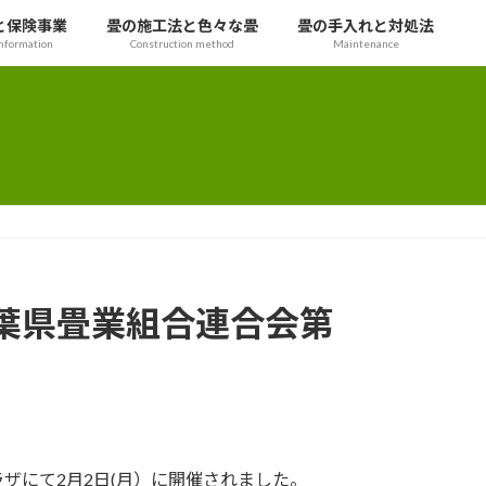
と保険事業
畳の施工法と色々な畳
畳の手入れと対処法
nformation
Construction method
Maintenance
葉県畳業組合連合会第
ザにて2月2日(月）に開催されました。