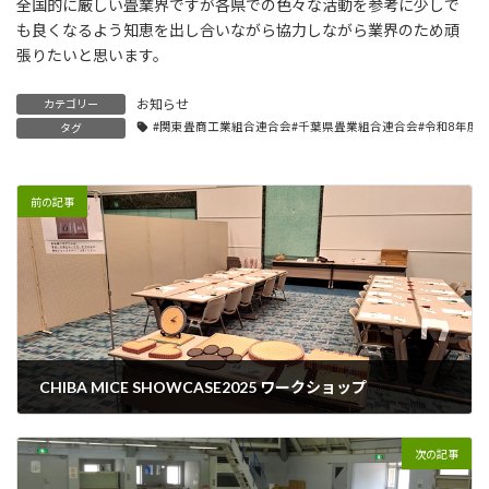
全国的に厳しい畳業界ですが各県での色々な活動を参考に少しで
も良くなるよう知恵を出し合いながら協力しながら業界のため頑
張りたいと思います。
お知らせ
カテゴリー
#関東畳商工業組合連合会#千葉県畳業組合連合会#令和8年度
タグ
前の記事
CHIBA MICE SHOWCASE2025 ワークショップ
2026年3月1日
次の記事