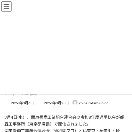
コ
ナ
ン
ビ
テ
ゲ
ン
ー
ツ
シ
へ
ョ
新着情報
ス
ン
キ
に
ッ
移
プ
動
トップページ
新着情報
お知らせ
関東畳商工業組合連合会（関ブロ）総会
関東畳商工業組合連合会（関ブ
ロ）総会
最
2026年3月6日
2026年3月20日
chiba-tatamiunion
終
更
3月4日(水）、関東畳商工業組合連合会の令和8年度通常総会が都
新
日
畳工事務所（東京都湯島）で開催されました。
時
関東畳商工業組合連合会（通称関ブロ）とは東京・神奈川・埼