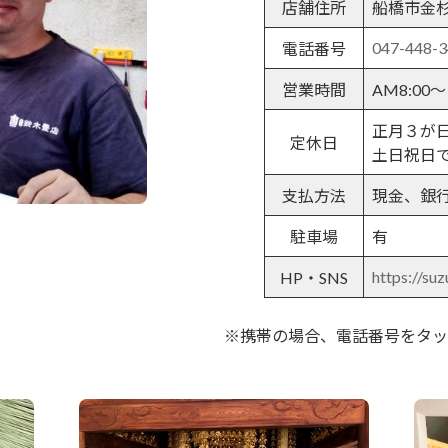
店舗住所
船橋市金杉9
047-448-
電話番号
営業時間
AM8:00～
正月３が
定休日
土日祝日
支払方法
現金、銀
駐車場
有
https://suz
HP・SNS
※携帯の場合、電話番号をタッ