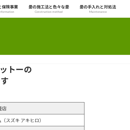
と保険事業
畳の施工法と色々な畳
畳の手入れと対処法
nformation
Construction method
Maintenance
モットーの
です
畳店
（スズキ アキヒロ）