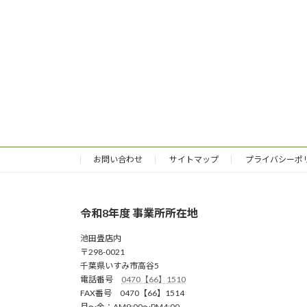
お問い合わせ
サイトマップ
プライバシーポ
令和8年度 事業所所在地
池田畳店内
〒298-0021
千葉県いすみ市高谷5
電話番号
0470【66】1510
FAX番号 0470【66】1514
月～金：AM9:00～PM4:00