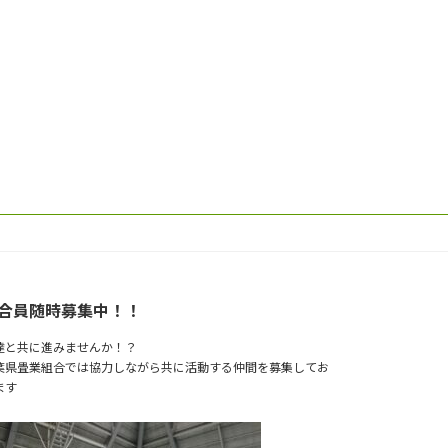
合員随時募集中！！
達と共に進みませんか！？
葉県畳業組合では協力しながら共に活動する仲間を募集してお
ます