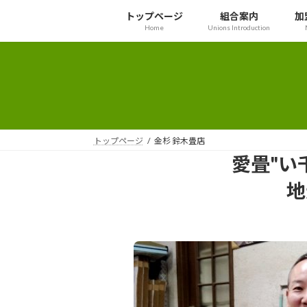
コ
ナ
トップページ
組合案内
加
ン
ビ
Home
Unions Introduction
テ
ゲ
ン
ー
ツ
シ
へ
ョ
ス
ン
キ
に
ッ
移
トップページ
金杉 鈴木畳店
プ
動
愛畳"い
地