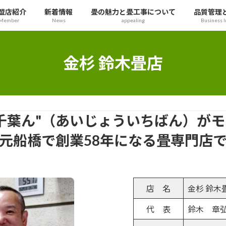
盟店紹介
新着情報
畳の魅力と畳工事について
品質管理
Member
News
appealing
Business I
金杉 鈴木畳店
千葉ん"（あいじょういちばん）が
元船橋で創業58年になる畳専門店
店 名
金杉 鈴木
代 表
鈴木 章弘