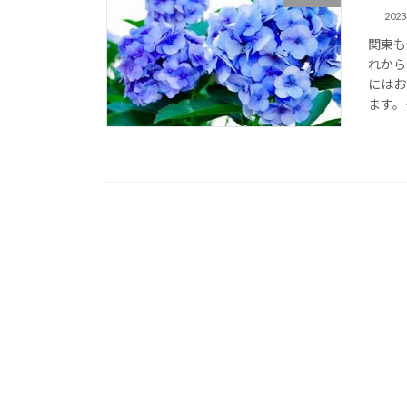
202
関東も
れから
にはお
ます。