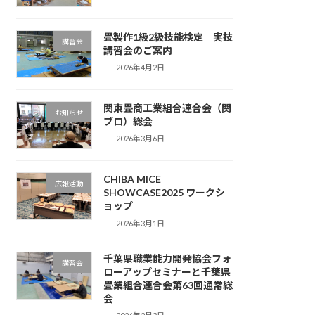
畳製作1級2級技能検定 実技
講習会
講習会のご案内
2026年4月2日
関東畳商工業組合連合会（関
お知らせ
ブロ）総会
2026年3月6日
CHIBA MICE
広報活動
SHOWCASE2025 ワークシ
ョップ
2026年3月1日
千葉県職業能力開発協会フォ
講習会
ローアップセミナーと千葉県
畳業組合連合会第63回通常総
会