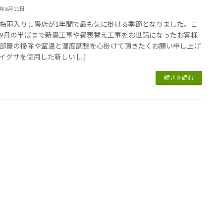
3年6月11日
梅雨入りし畳店が1年間で最も気に掛ける季節となりました。こ
9月の半ばまで新畳工事や畳表替え工事をお世話になったお客様
部屋の掃除や室温と湿度調整を心掛けて頂きたくお願い申し上げ
イグサを使用した新しい […]
続きを読む