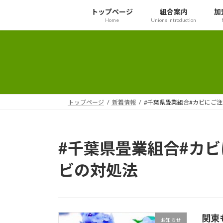
コ
ナ
トップページ
組合案内
加
ン
ビ
Home
Unions Introduction
テ
ゲ
ン
ー
ツ
シ
へ
ョ
ス
ン
キ
に
ッ
移
トップページ
新着情報
#千葉県畳業組合#カビにご注
プ
動
#千葉県畳業組合#カビ
ビの対処法
関東
お知らせ