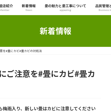
盟店紹介
新着情報
畳の魅力と畳工事について
品質管理
Member
News
appealing
Business I
新着情報
意を#畳にカビ#畳カビの対処法
にご注意を#畳にカビ#畳カ
も梅雨入り、新しい畳はカビに注意してください