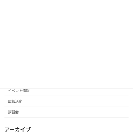
2026年3月1日
千葉県職業能力開発協会フォローアップ
講習会
セミナーと千葉県畳業組合連合会第63回
通常総会
2026年2月3日
カテゴリー
お知らせ
イベント情報
広報活動
講習会
アーカイブ