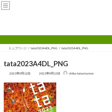
コ
ナ
ン
ビ
テ
ゲ
ン
ー
ツ
シ
へ
ョ
メディア
ス
ン
キ
に
ッ
移
プ
動
トップページ
tata2023A4DL_PNG
tata2023A4DL_PNG
tata2023A4DL_PNG
最
2023年9月12日
2023年9月12日
chiba-tatamiunion
終
更
新
日
時
: