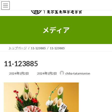
コ
ナ
ン
ビ
テ
ゲ
ン
ー
ツ
シ
へ
ョ
メディア
ス
ン
キ
に
ッ
移
プ
動
トップページ
11-123885
11-123885
11-123885
最
2024年1月2日
2024年1月2日
chiba-tatamiunion
終
更
新
日
時
: