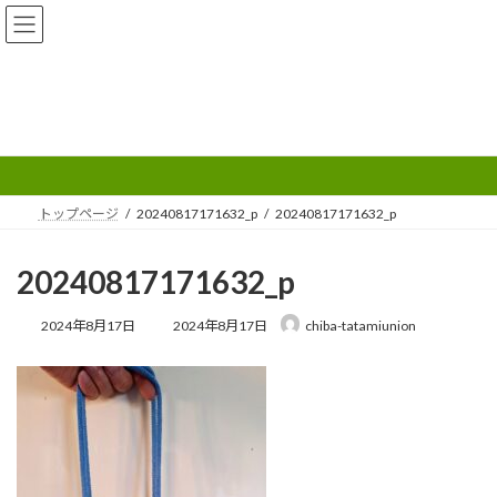
コ
ナ
ン
ビ
テ
ゲ
ン
ー
ツ
シ
へ
ョ
メディア
ス
ン
キ
に
ッ
移
プ
動
トップページ
20240817171632_p
20240817171632_p
20240817171632_p
最
2024年8月17日
2024年8月17日
chiba-tatamiunion
終
更
新
日
時
: