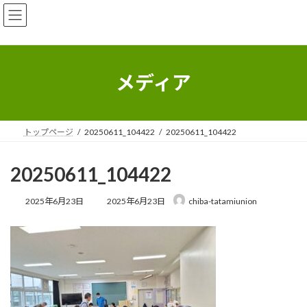
コ
ナ
ン
ビ
テ
ゲ
ン
ー
ツ
シ
へ
ョ
メディア
ス
ン
キ
に
ッ
移
プ
動
トップページ
20250611_104422
20250611_104422
20250611_104422
最
2025年6月23日
2025年6月23日
chiba-tatamiunion
終
更
新
日
時
: