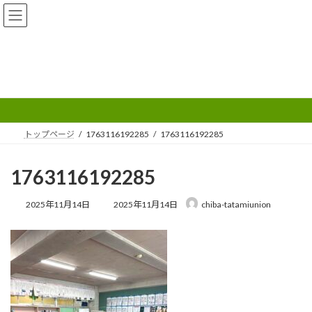
コ
ナ
ン
ビ
テ
ゲ
ン
ー
ツ
シ
へ
ョ
メディア
ス
ン
キ
に
ッ
移
プ
動
トップページ
1763116192285
1763116192285
1763116192285
最
2025年11月14日
2025年11月14日
chiba-tatamiunion
終
更
新
日
時
: