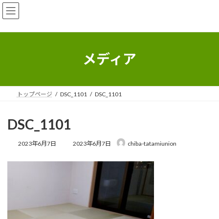
コ
ナ
ン
ビ
テ
ゲ
ン
ー
ツ
シ
へ
ョ
メディア
ス
ン
キ
に
ッ
移
プ
動
トップページ
DSC_1101
DSC_1101
DSC_1101
最
2023年6月7日
2023年6月7日
chiba-tatamiunion
終
更
新
日
時
: