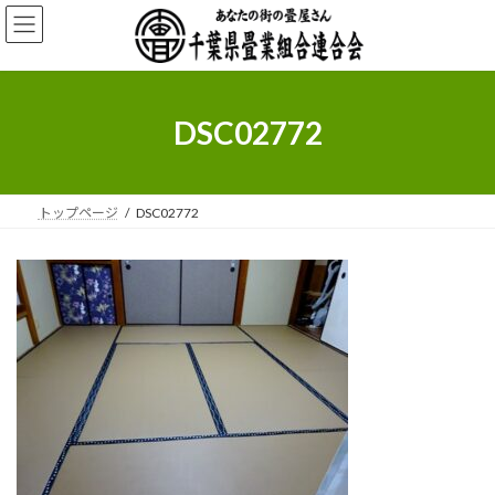
コ
ナ
ン
ビ
テ
ゲ
ン
ー
ツ
シ
へ
ョ
DSC02772
ス
ン
キ
に
ッ
移
プ
動
トップページ
DSC02772