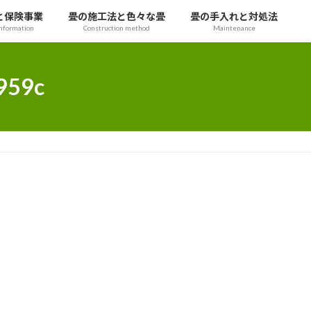
と保険事業
畳の施工法と色々な畳
畳の手入れと対処法
nformation
Construction method
Maintenance
959c