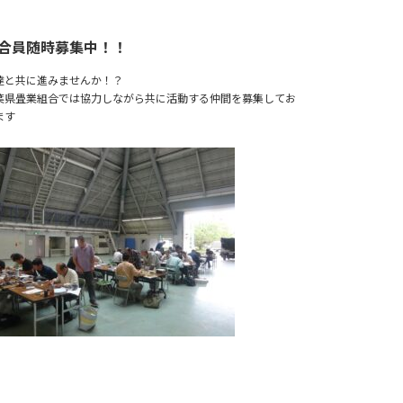
合員随時募集中！！
達と共に進みませんか！？
葉県畳業組合では協力しながら共に活動する仲間を募集してお
ます