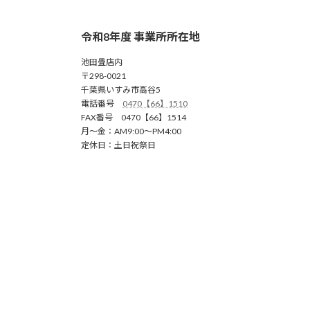
令和8年度 事業所所在地
池田畳店内
〒298-0021
千葉県いすみ市高谷5
電話番号
0470【66】1510
FAX番号 0470【66】1514
月～金：AM9:00～PM4:00
定休日：土日祝祭日