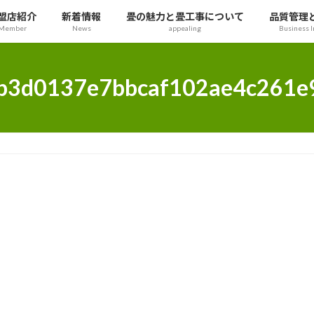
盟店紹介
新着情報
畳の魅力と畳工事について
品質管理
Member
News
appealing
Business I
b3d0137e7bbcaf102ae4c261e