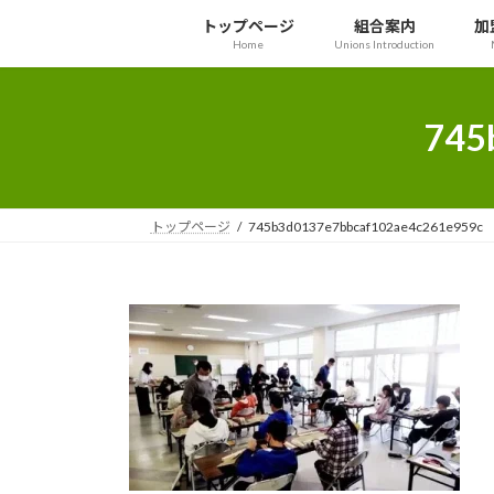
コ
ナ
トップページ
組合案内
加
ン
ビ
Home
Unions Introduction
テ
ゲ
ン
ー
ツ
シ
745
へ
ョ
ス
ン
キ
に
ッ
移
トップページ
745b3d0137e7bbcaf102ae4c261e959c
プ
動