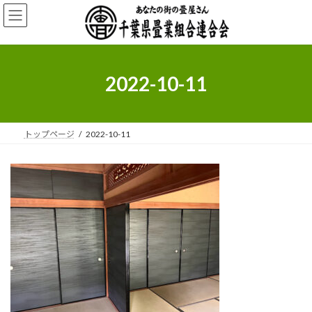
コ
ナ
ン
ビ
テ
ゲ
ン
ー
ツ
シ
へ
ョ
2022-10-11
ス
ン
キ
に
ッ
移
プ
動
トップページ
2022-10-11