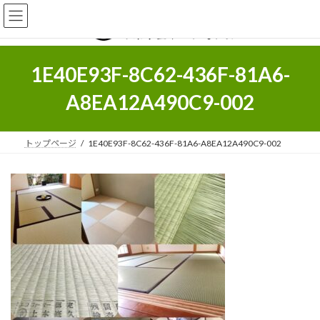
コ
ナ
ン
ビ
テ
ゲ
ン
ー
ツ
シ
1E40E93F-8C62-436F-81A6-
へ
ョ
ス
ン
A8EA12A490C9-002
キ
に
ッ
移
プ
動
トップページ
1E40E93F-8C62-436F-81A6-A8EA12A490C9-002