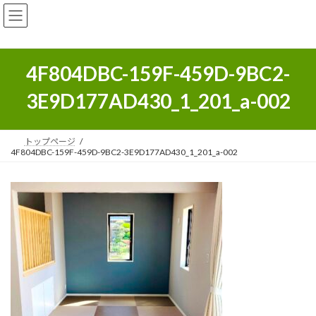
コ
ナ
ン
ビ
テ
ゲ
ン
ー
ツ
シ
4F804DBC-159F-459D-9BC2-
へ
ョ
ス
ン
3E9D177AD430_1_201_a-002
キ
に
ッ
移
プ
動
トップページ
4F804DBC-159F-459D-9BC2-3E9D177AD430_1_201_a-002