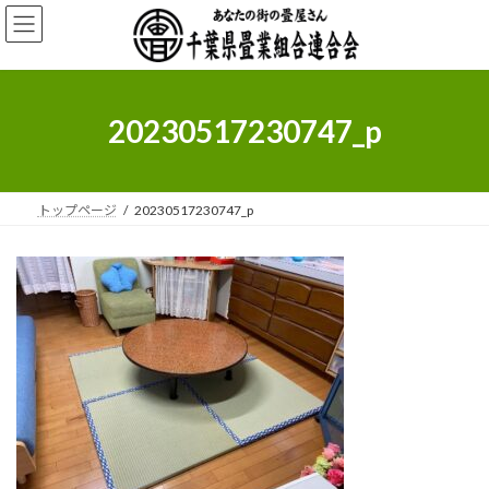
コ
ナ
ン
ビ
テ
ゲ
ン
ー
ツ
シ
へ
ョ
20230517230747_p
ス
ン
キ
に
ッ
移
プ
動
トップページ
20230517230747_p