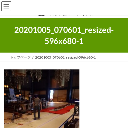
コ
ナ
ン
ビ
テ
ゲ
ン
ー
ツ
シ
20201005_070601_resized-
へ
ョ
ス
ン
596x680-1
キ
に
ッ
移
プ
動
トップページ
20201005_070601_resized-596x680-1