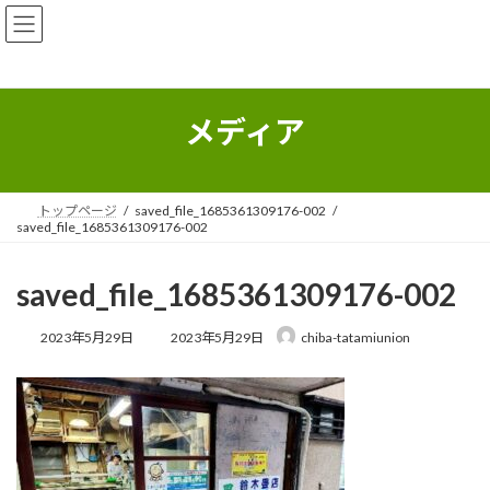
コ
ナ
ン
ビ
テ
ゲ
ン
ー
ツ
シ
へ
ョ
メディア
ス
ン
キ
に
ッ
移
プ
動
トップページ
saved_file_1685361309176-002
saved_file_1685361309176-002
saved_file_1685361309176-002
最
2023年5月29日
2023年5月29日
chiba-tatamiunion
終
更
新
日
時
: