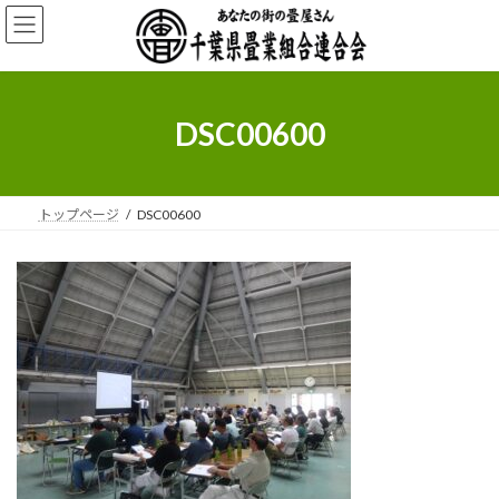
コ
ナ
ン
ビ
テ
ゲ
ン
ー
ツ
シ
へ
ョ
DSC00600
ス
ン
キ
に
ッ
移
プ
動
トップページ
DSC00600