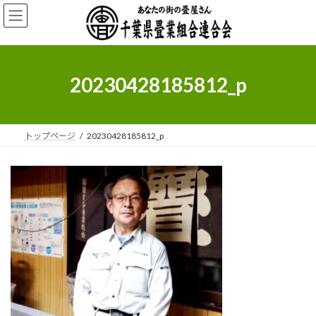
コ
ナ
ン
ビ
テ
ゲ
ン
ー
ツ
シ
へ
ョ
20230428185812_p
ス
ン
キ
に
ッ
移
プ
動
トップページ
20230428185812_p