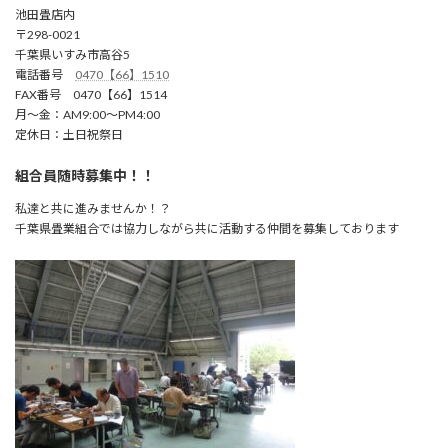
池田畳店内
〒298-0021
千葉県いすみ市高谷5
電話番号
0470【66】1510
FAX番号 0470【66】1514
月～金：AM9:00～PM4:00
定休日：土日祝祭日
組合員随時募集中！！
私達と共に進みませんか！？
千葉県畳業組合では協力しながら共に活動する仲間を募集しております