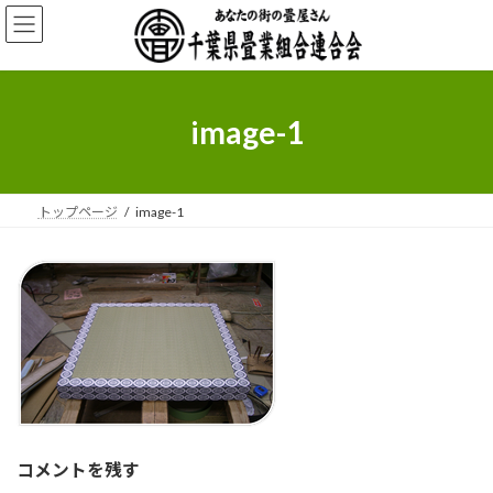
コ
ナ
ン
ビ
テ
ゲ
ン
ー
ツ
シ
へ
ョ
image-1
ス
ン
キ
に
ッ
移
プ
動
トップページ
image-1
コメントを残す