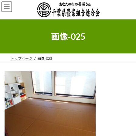
コ
ナ
ン
ビ
テ
ゲ
ン
ー
ツ
シ
へ
ョ
画像-025
ス
ン
キ
に
ッ
移
プ
動
トップページ
画像-025