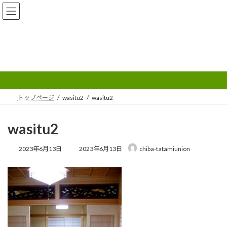
コ
ナ
ン
ビ
テ
ゲ
ン
ー
ツ
シ
へ
ョ
メディア
ス
ン
キ
に
ッ
移
プ
動
トップページ
wasitu2
wasitu2
wasitu2
最
2023年6月13日
2023年6月13日
chiba-tatamiunion
終
更
新
日
時
: