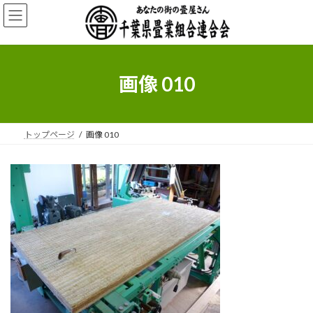
コ
ナ
ン
ビ
テ
ゲ
ン
ー
ツ
シ
へ
ョ
画像 010
ス
ン
キ
に
ッ
移
プ
動
トップページ
画像 010