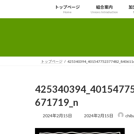
コ
ナ
トップページ
組合案内
加
ン
ビ
Home
Unions Introduction
テ
ゲ
ン
ー
ツ
シ
へ
ョ
ス
ン
キ
に
ッ
移
トップページ
425340394_401547752377482_840611
プ
動
425340394_4015477
671719_n
最
2024年2月15日
2024年2月15日
chib
終
更
新