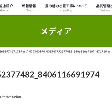
盟店紹介
新着情報
畳の魅力と畳工事について
品質管理
Member
News
appealing
Business I
メディア
6691974671719_n
425340394_401547752377482_8406116691974671719_n
52377482_8406116691974
a-tatamiunion