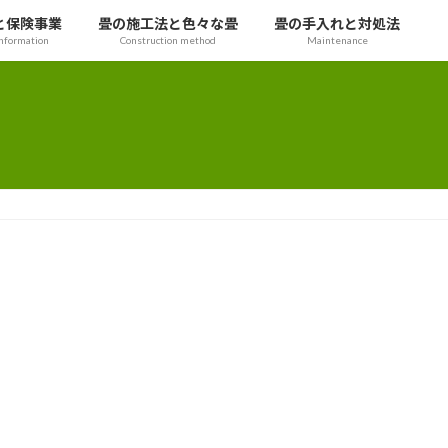
と保険事業
畳の施工法と色々な畳
畳の手入れと対処法
nformation
Construction method
Maintenance