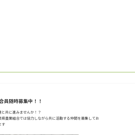
合員随時募集中！！
達と共に進みませんか！？
葉県畳業組合では協力しながら共に活動する仲間を募集してお
ます