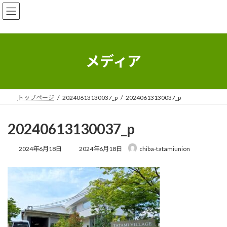
コ
ナ
ン
ビ
テ
ゲ
ン
ー
ツ
シ
へ
ョ
メディア
ス
ン
キ
に
ッ
移
プ
動
トップページ
20240613130037_p
20240613130037_p
20240613130037_p
最
2024年6月18日
2024年6月18日
chiba-tatamiunion
終
更
新
日
時
: