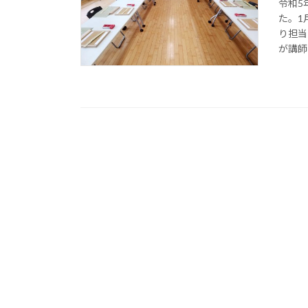
令和5
た。1
り担当
が講師