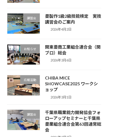
畳製作1級2級技能検定 実技
講習会
講習会のご案内
2026年4月2日
関東畳商工業組合連合会（関
お知らせ
ブロ）総会
2026年3月6日
CHIBA MICE
広報活動
SHOWCASE2025 ワークシ
ョップ
2026年3月1日
千葉県職業能力開発協会フォ
講習会
ローアップセミナーと千葉県
畳業組合連合会第63回通常総
会