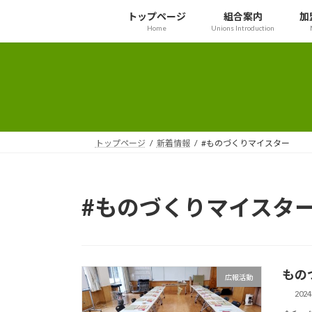
コ
ナ
トップページ
組合案内
加
ン
ビ
Home
Unions Introduction
テ
ゲ
ン
ー
ツ
シ
へ
ョ
ス
ン
キ
に
ッ
移
トップページ
新着情報
#ものづくりマイスター
プ
動
#ものづくりマイスタ
もの
広報活動
202