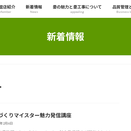
盟店紹介
新着情報
畳の魅力と畳工事について
品質管理
Member
News
appealing
Business I
新着情報
ー
づくりマイスター魅力発信講座
4年2月6日