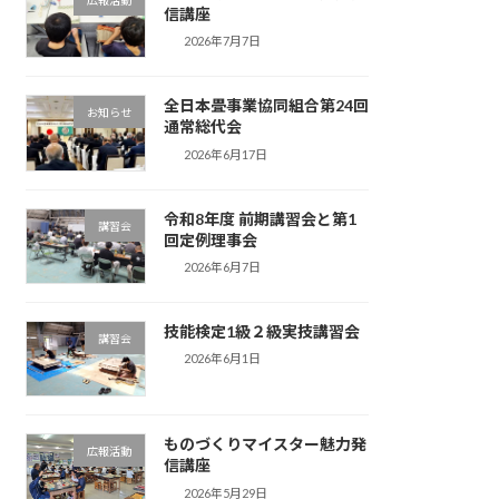
広報活動
信講座
2026年7月7日
全日本畳事業協同組合第24回
お知らせ
通常総代会
2026年6月17日
令和8年度 前期講習会と第1
講習会
回定例理事会
2026年6月7日
技能検定1級２級実技講習会
講習会
2026年6月1日
ものづくりマイスター魅力発
広報活動
信講座
2026年5月29日