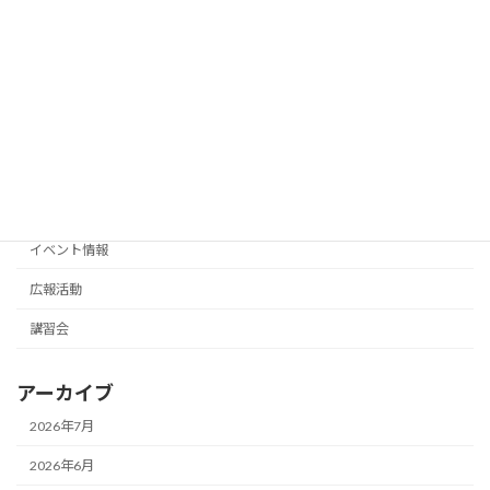
千葉県職業能力開発協会フォローアップ
講習会
セミナーと千葉県畳業組合連合会第63回
通常総会
2026年2月3日
カテゴリー
お知らせ
イベント情報
広報活動
講習会
アーカイブ
2026年7月
2026年6月